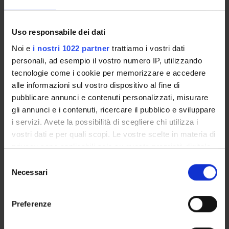
Come iscriversi e Requisiti di ammissione
Piani didattici
Uso responsabile dei dati
Insegnamenti
Bacheca avvisi
Noi e
i nostri 1022 partner
trattiamo i vostri dati
personali, ad esempio il vostro numero IP, utilizzando
Organi collegiali e di governo
tecnologie come i cookie per memorizzare e accedere
Rete formativa
alle informazioni sul vostro dispositivo al fine di
pubblicare annunci e contenuti personalizzati, misurare
Servizio Studenti Internazionali
gli annunci e i contenuti, ricercare il pubblico e sviluppare
i servizi. Avete la possibilità di scegliere chi utilizza i
vostri dati e per quali scopi. Le vostre scelte in materia di
OFFERTA FORMATIVA
privacy sono applicabili solo su questa proprietà digitale
in cui avete effettuato le vostre scelte. È possibile
Selezione
modificare o revocare il proprio consenso in qualsiasi
Necessari
del
SEMESTRE FILTRO
momento dalla Dichiarazione sui cookie o facendo clic
consenso
sull'icona di attivazione della privacy.
CORSI DI LAUREA
Preferenze
CORSI DI LAUREA MAGISTRALE
Con il tuo consenso, vorremmo anche: