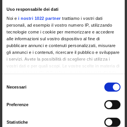
Enrolment Procedures and Admission Requirements
Uso responsabile dei dati
Degree Programme
Noi e
i nostri 1022 partner
trattiamo i vostri dati
Courses
personali, ad esempio il vostro numero IP, utilizzando
Notices
tecnologie come i cookie per memorizzare e accedere
Governing bodies
alle informazioni sul vostro dispositivo al fine di
Rete formativa
pubblicare annunci e contenuti personalizzati, misurare
gli annunci e i contenuti, ricercare il pubblico e sviluppare
i servizi. Avete la possibilità di scegliere chi utilizza i
International Students
vostri dati e per quali scopi. Le vostre scelte in materia di
privacy sono applicabili solo su questa proprietà digitale
in cui avete effettuato le vostre scelte. È possibile
OFFERTA FORMATIVA
Selezione
modificare o revocare il proprio consenso in qualsiasi
Necessari
del
momento dalla Dichiarazione sui cookie o facendo clic
consenso
SEMESTRE FILTRO
sull'icona di attivazione della privacy.
Preferenze
CORSI DI LAUREA
Con il tuo consenso, vorremmo anche:
CORSI DI LAUREA MAGISTRALE
raccogliere informazioni sulla tua posizione
Statistiche