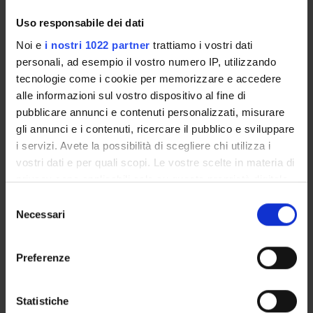
Enrolment Procedures and Admission Requirements
Uso responsabile dei dati
Degree Programme
Noi e
i nostri 1022 partner
trattiamo i vostri dati
Courses
personali, ad esempio il vostro numero IP, utilizzando
Notices
tecnologie come i cookie per memorizzare e accedere
Governing bodies
alle informazioni sul vostro dispositivo al fine di
Rete formativa
pubblicare annunci e contenuti personalizzati, misurare
gli annunci e i contenuti, ricercare il pubblico e sviluppare
i servizi. Avete la possibilità di scegliere chi utilizza i
International Students
vostri dati e per quali scopi. Le vostre scelte in materia di
privacy sono applicabili solo su questa proprietà digitale
in cui avete effettuato le vostre scelte. È possibile
OFFERTA FORMATIVA
Selezione
modificare o revocare il proprio consenso in qualsiasi
Necessari
del
momento dalla Dichiarazione sui cookie o facendo clic
consenso
SEMESTRE FILTRO
sull'icona di attivazione della privacy.
Preferenze
CORSI DI LAUREA
Con il tuo consenso, vorremmo anche:
CORSI DI LAUREA MAGISTRALE
raccogliere informazioni sulla tua posizione
Statistiche