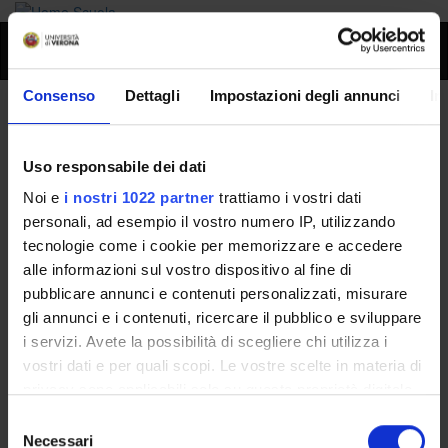
Toggl
naviga
Consenso
Dettagli
Impostazioni degli annunci
In
Giampaolo Angelini
Uso responsabile dei dati
Home
People
Giampaolo Angelini
Noi e
i nostri 1022 partner
trattiamo i vostri dati
personali, ad esempio il vostro numero IP, utilizzando
tecnologie come i cookie per memorizzare e accedere
alle informazioni sul vostro dispositivo al fine di
Persone
pubblicare annunci e contenuti personalizzati, misurare
Governance della Facoltà
gli annunci e i contenuti, ricercare il pubblico e sviluppare
i servizi. Avete la possibilità di scegliere chi utilizza i
vostri dati e per quali scopi. Le vostre scelte in materia di
E-mail
privacy sono applicabili solo su questa proprietà digitale
giampaolo
angelini
univr
it
in cui avete effettuato le vostre scelte. È possibile
Selezione
modificare o revocare il proprio consenso in qualsiasi
Necessari
del