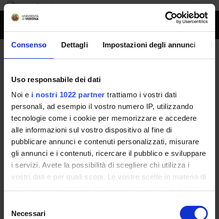
Toggl
naviga
Consenso
Dettagli
Impostazioni degli annunci
In
Giuseppe Aprili
Uso responsabile dei dati
Home
Persone
Giuseppe Aprili
Noi e
i nostri 1022 partner
trattiamo i vostri dati
personali, ad esempio il vostro numero IP, utilizzando
tecnologie come i cookie per memorizzare e accedere
alle informazioni sul vostro dispositivo al fine di
Persone
pubblicare annunci e contenuti personalizzati, misurare
Governance della Facoltà
gli annunci e i contenuti, ricercare il pubblico e sviluppare
i servizi. Avete la possibilità di scegliere chi utilizza i
vostri dati e per quali scopi. Le vostre scelte in materia di
Non presente dal
privacy sono applicabili solo su questa proprietà digitale
31 ottobre 2016
in cui avete effettuato le vostre scelte. È possibile
Selezione
Note
modificare o revocare il proprio consenso in qualsiasi
Necessari
del