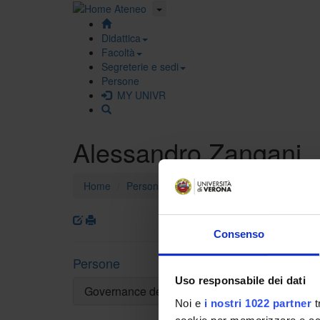
Didattica
Facoltà
Segreterie e sedi
Persone
MY UNIVR
Alessandro Zangani
Home
Persone
Alessandro Zangani
Qualifica
Consenso
Professor
Dipartime
Persone
Scienze C
Uso responsabile dei dati
Settore d
Governance della Facoltà
- - -
Noi e
i nostri 1022 partner
t