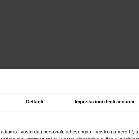
Dettagli
Impostazioni degli annunci
e a contratto
nto di afferenza
hirurgiche Odontostomatologiche e Materno-Infantili
isciplinare
rattiamo i vostri dati personali, ad esempio il vostro numero IP, 