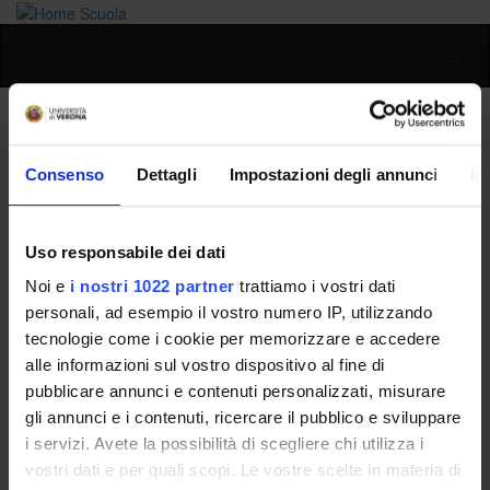
Toggl
naviga
Francesca Ferrari
Consenso
Dettagli
Impostazioni degli annunci
In
Home
Persone
Francesca Ferrari
Uso responsabile dei dati
Noi e
i nostri 1022 partner
trattiamo i vostri dati
Persone
personali, ad esempio il vostro numero IP, utilizzando
tecnologie come i cookie per memorizzare e accedere
Governance della Facoltà
alle informazioni sul vostro dispositivo al fine di
pubblicare annunci e contenuti personalizzati, misurare
gli annunci e i contenuti, ricercare il pubblico e sviluppare
i servizi. Avete la possibilità di scegliere chi utilizza i
vostri dati e per quali scopi. Le vostre scelte in materia di