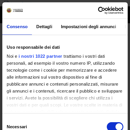
Toggl
naviga
Consenso
Dettagli
Impostazioni degli annunci
In
Fernanda Bettale
Uso responsabile dei dati
Home
Persone
Fernanda Bettale
Noi e
i nostri 1022 partner
trattiamo i vostri dati
personali, ad esempio il vostro numero IP, utilizzando
tecnologie come i cookie per memorizzare e accedere
alle informazioni sul vostro dispositivo al fine di
Persone
pubblicare annunci e contenuti personalizzati, misurare
Governance della Facoltà
gli annunci e i contenuti, ricercare il pubblico e sviluppare
i servizi. Avete la possibilità di scegliere chi utilizza i
vostri dati e per quali scopi. Le vostre scelte in materia di
E-mail
privacy sono applicabili solo su questa proprietà digitale
fernanda
bettale
ulssvicenza
it
in cui avete effettuato le vostre scelte. È possibile
Selezione
modificare o revocare il proprio consenso in qualsiasi
Necessari
del