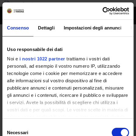
Toggl
naviga
Consenso
Dettagli
Impostazioni degli annunci
In
Franco Pilotto
Uso responsabile dei dati
Home
Persone
Franco Pilotto
Noi e
i nostri 1022 partner
trattiamo i vostri dati
personali, ad esempio il vostro numero IP, utilizzando
tecnologie come i cookie per memorizzare e accedere
alle informazioni sul vostro dispositivo al fine di
Persone
pubblicare annunci e contenuti personalizzati, misurare
Governance della Facoltà
gli annunci e i contenuti, ricercare il pubblico e sviluppare
i servizi. Avete la possibilità di scegliere chi utilizza i
vostri dati e per quali scopi. Le vostre scelte in materia di
E-mail
privacy sono applicabili solo su questa proprietà digitale
francopilotto
libero
it
in cui avete effettuato le vostre scelte. È possibile
Selezione
modificare o revocare il proprio consenso in qualsiasi
Necessari
del