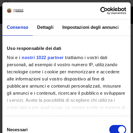
Toggl
naviga
Consenso
Dettagli
Impostazioni degli annunci
In
Giovanni Corrocher
Uso responsabile dei dati
Home
People
Giovanni Corrocher
Noi e
i nostri 1022 partner
trattiamo i vostri dati
personali, ad esempio il vostro numero IP, utilizzando
tecnologie come i cookie per memorizzare e accedere
alle informazioni sul vostro dispositivo al fine di
Persone
pubblicare annunci e contenuti personalizzati, misurare
Governance della Facoltà
gli annunci e i contenuti, ricercare il pubblico e sviluppare
i servizi. Avete la possibilità di scegliere chi utilizza i
vostri dati e per quali scopi. Le vostre scelte in materia di
Position
privacy sono applicabili solo su questa proprietà digitale
Temporary Professor
in cui avete effettuato le vostre scelte. È possibile
Selezione
Academic sector
modificare o revocare il proprio consenso in qualsiasi
- - -
Necessari
del