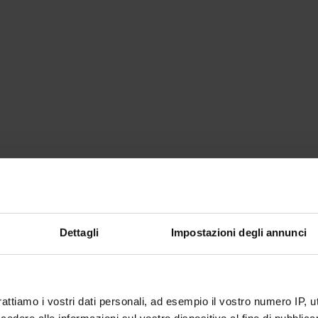
Dettagli
Impostazioni degli annunci
padovan
alice
it
sent since
 31, 2016
rattiamo i vostri dati personali, ad esempio il vostro numero IP, 