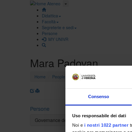
Didattica
Facoltà
Segreterie e sedi
Persone
MY UNIVR
Mara Padovan
Home
People
Mara Padovan
E-mail
Consenso
mara
Persone
Not pre
October
Uso responsabile dei dati
Governance della Facoltà
Note
Noi e
i nostri 1022 partner
t