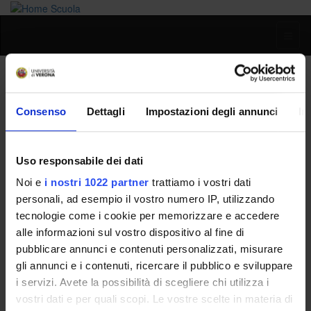
Toggl
naviga
Stefano Negri
Consenso
Dettagli
Impostazioni degli annunci
In
Home
People
Stefano Negri
Uso responsabile dei dati
Noi e
i nostri 1022 partner
trattiamo i vostri dati
Persone
personali, ad esempio il vostro numero IP, utilizzando
tecnologie come i cookie per memorizzare e accedere
Governance della Facoltà
alle informazioni sul vostro dispositivo al fine di
pubblicare annunci e contenuti personalizzati, misurare
gli annunci e i contenuti, ricercare il pubblico e sviluppare
i servizi. Avete la possibilità di scegliere chi utilizza i
vostri dati e per quali scopi. Le vostre scelte in materia di