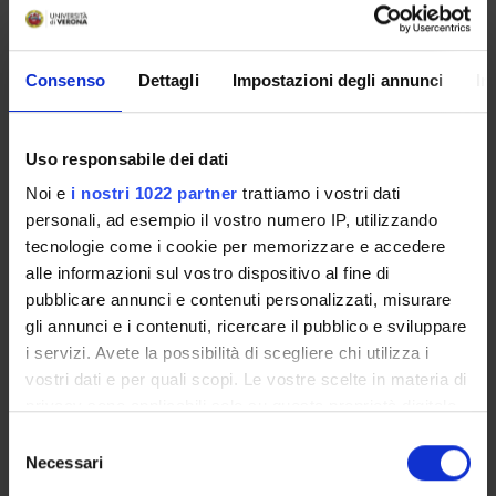
Presentazione
Come iscriversi
Consenso
Dettagli
Impostazioni degli annunci
In
Conoscenze iniziali - Saperi Minimi (OFA)
Preparati con Univr
Insegnamenti
Uso responsabile dei dati
Calendario didattico
Noi e
i nostri 1022 partner
trattiamo i vostri dati
Piani didattici
personali, ad esempio il vostro numero IP, utilizzando
Orario lezioni
tecnologie come i cookie per memorizzare e accedere
Calendario esami
alle informazioni sul vostro dispositivo al fine di
pubblicare annunci e contenuti personalizzati, misurare
Bacheca avvisi
gli annunci e i contenuti, ricercare il pubblico e sviluppare
Organi collegiali e di governo
i servizi. Avete la possibilità di scegliere chi utilizza i
Docenti
vostri dati e per quali scopi. Le vostre scelte in materia di
Agevolazioni economiche
privacy sono applicabili solo su questa proprietà digitale
Documenti
in cui avete effettuato le vostre scelte. È possibile
Selezione
modificare o revocare il proprio consenso in qualsiasi
Necessari
del
momento dalla Dichiarazione sui cookie o facendo clic
consenso