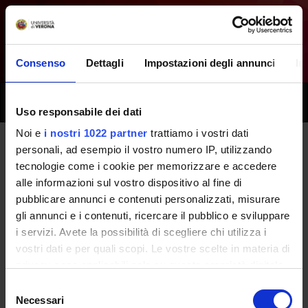
Consenso
Dettagli
Impostazioni degli annunci
In
Toggle
Uso responsabile dei dati
naviga
Noi e
i nostri 1022 partner
trattiamo i vostri dati
personali, ad esempio il vostro numero IP, utilizzando
Tutti i prossimi seminari - Diritto
tecnologie come i cookie per memorizzare e accedere
alle informazioni sul vostro dispositivo al fine di
e organizzazione sanitaria -
pubblicare annunci e contenuti personalizzati, misurare
(2026/2027)
gli annunci e i contenuti, ricercare il pubblico e sviluppare
i servizi. Avete la possibilità di scegliere chi utilizza i
vostri dati e per quali scopi. Le vostre scelte in materia di
Home
Didattica
Seminari
privacy sono applicabili solo su questa proprietà digitale
in cui avete effettuato le vostre scelte. È possibile
Selezione
modificare o revocare il proprio consenso in qualsiasi
Necessari
del