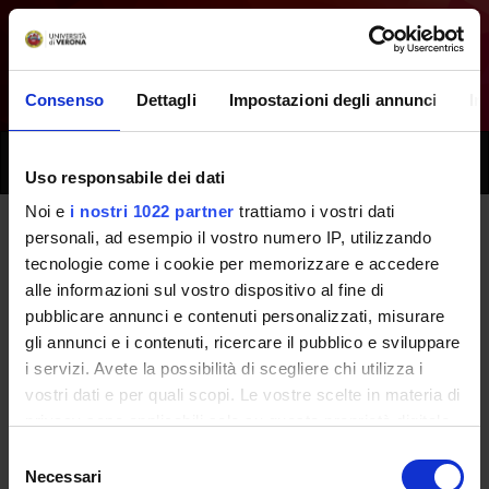
Consenso
Dettagli
Impostazioni degli annunci
In
Toggle
Uso responsabile dei dati
naviga
Noi e
i nostri 1022 partner
trattiamo i vostri dati
personali, ad esempio il vostro numero IP, utilizzando
Tutti i prossimi seminari -
tecnologie come i cookie per memorizzare e accedere
alle informazioni sul vostro dispositivo al fine di
Ostetricia e ginecologia -
pubblicare annunci e contenuti personalizzati, misurare
(2026/2027)
gli annunci e i contenuti, ricercare il pubblico e sviluppare
i servizi. Avete la possibilità di scegliere chi utilizza i
vostri dati e per quali scopi. Le vostre scelte in materia di
Home
Didattica
Seminari
privacy sono applicabili solo su questa proprietà digitale
in cui avete effettuato le vostre scelte. È possibile
Selezione
modificare o revocare il proprio consenso in qualsiasi
Necessari
del