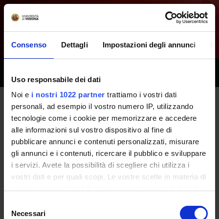
Consenso
Dettagli
Impostazioni degli annunci
In
Toggle
Uso responsabile dei dati
naviga
Noi e
i nostri 1022 partner
trattiamo i vostri dati
personali, ad esempio il vostro numero IP, utilizzando
Tutti i prossimi seminari -
tecnologie come i cookie per memorizzare e accedere
alle informazioni sul vostro dispositivo al fine di
Fondamenti biomolecolari della
pubblicare annunci e contenuti personalizzati, misurare
vita - (2025/2026)
gli annunci e i contenuti, ricercare il pubblico e sviluppare
i servizi. Avete la possibilità di scegliere chi utilizza i
vostri dati e per quali scopi. Le vostre scelte in materia di
Home
Didattica
Seminari
privacy sono applicabili solo su questa proprietà digitale
in cui avete effettuato le vostre scelte. È possibile
Selezione
modificare o revocare il proprio consenso in qualsiasi
Necessari
del