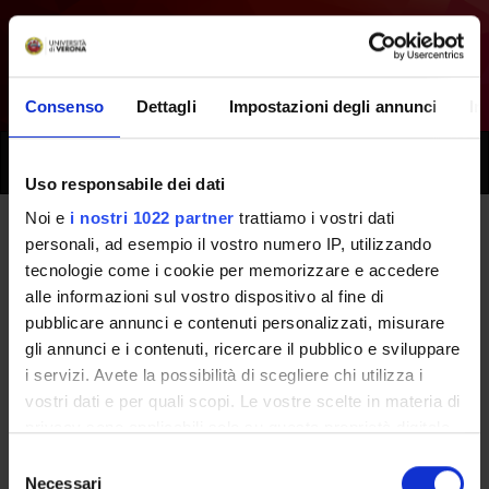
Consenso
Dettagli
Impostazioni degli annunci
In
Toggle
naviga
Uso responsabile dei dati
Noi e
i nostri 1022 partner
trattiamo i vostri dati
personali, ad esempio il vostro numero IP, utilizzando
Tutti i prossimi seminari -
tecnologie come i cookie per memorizzare e accedere
Tirocinio professionalizzante
alle informazioni sul vostro dispositivo al fine di
pubblicare annunci e contenuti personalizzati, misurare
(primo anno) - (2025/2026)
gli annunci e i contenuti, ricercare il pubblico e sviluppare
i servizi. Avete la possibilità di scegliere chi utilizza i
vostri dati e per quali scopi. Le vostre scelte in materia di
Home
Didattica
Seminari
privacy sono applicabili solo su questa proprietà digitale
in cui avete effettuato le vostre scelte. È possibile
Selezione
modificare o revocare il proprio consenso in qualsiasi
Necessari
del