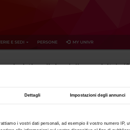
ERIE E SEDI
PERSONE
MY UNIVR
fermieristica clinica della cronicita' -
Dettagli
Impostazioni degli annunci
ato trovato alcun seminario relativo all'insegnamento Infermieristic
eminari
rattiamo i vostri dati personali, ad esempio il vostro numero IP, 