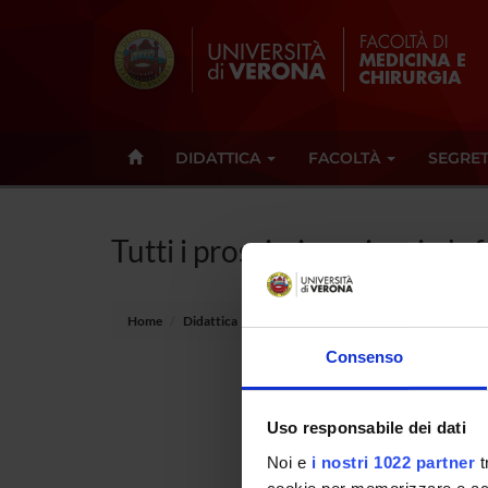
DIDATTICA
FACOLTÀ
SEGRET
Tutti i prossimi seminari - In
Home
Didattica
Seminari
Consenso
Non è st
Uso responsabile dei dati
Tot 0 S
Noi e
i nostri 1022 partner
t