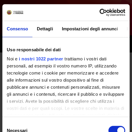
Consenso
Dettagli
Impostazioni degli annunci
In
Toggle
naviga
Uso responsabile dei dati
Noi e
i nostri 1022 partner
trattiamo i vostri dati
personali, ad esempio il vostro numero IP, utilizzando
Tutti i prossimi seminari -
tecnologie come i cookie per memorizzare e accedere
Fisiopatologia applicata
alle informazioni sul vostro dispositivo al fine di
pubblicare annunci e contenuti personalizzati, misurare
all'infermieristica - (2025/2026)
gli annunci e i contenuti, ricercare il pubblico e sviluppare
i servizi. Avete la possibilità di scegliere chi utilizza i
vostri dati e per quali scopi. Le vostre scelte in materia di
Home
Didattica
Seminari
privacy sono applicabili solo su questa proprietà digitale
in cui avete effettuato le vostre scelte. È possibile
Selezione
modificare o revocare il proprio consenso in qualsiasi
Necessari
del