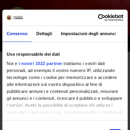
Consenso
Dettagli
Impostazioni degli annunci
In
Toggle
naviga
Uso responsabile dei dati
Noi e
i nostri 1022 partner
trattiamo i vostri dati
Tutti i prossimi seminari -
personali, ad esempio il vostro numero IP, utilizzando
tecnologie come i cookie per memorizzare e accedere
Fisiopatologia applicata
alle informazioni sul vostro dispositivo al fine di
all'infermieristica [
Matricole
pubblicare annunci e contenuti personalizzati, misurare
gli annunci e i contenuti, ricercare il pubblico e sviluppare
dispari
] - (2025/2026)
i servizi. Avete la possibilità di scegliere chi utilizza i
vostri dati e per quali scopi. Le vostre scelte in materia di
privacy sono applicabili solo su questa proprietà digitale
Home
Didattica
Seminari
in cui avete effettuato le vostre scelte. È possibile
Selezione