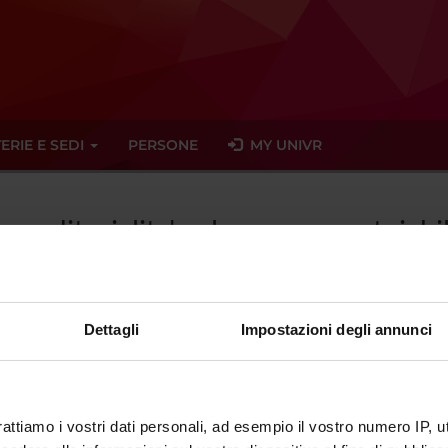
ERIE E SEDI
PERSONE
MY UNIVR
mprenditorialita' nel management riab
 NEL MANAGEMENT PRIVATO - (202
Dettagli
Impostazioni degli annunci
tato trovato alcun seminario relativo all'insegnamento Imprenditor
rattiamo i vostri dati personali, ad esempio il vostro numero IP, 
eminari