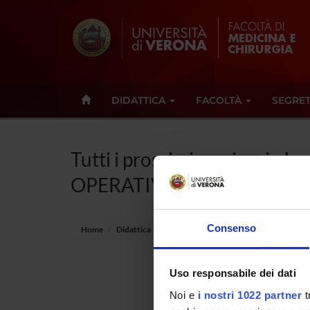
DIDATTICA
FACOLTÀ
SEGRET
Tutti i prossimi seminari - I
OPERATIVI E GESTIONALI
Consenso
Home
Didattica
Seminari
Uso responsabile dei dati
Non è s
Noi e
i nostri 1022 partner
t
Tot 0 S