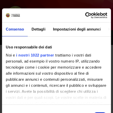
Consenso
Dettagli
Impostazioni degli annunci
In
Toggle
naviga
Uso responsabile dei dati
Noi e
i nostri 1022 partner
trattiamo i vostri dati
Tutti i prossimi seminari -
personali, ad esempio il vostro numero IP, utilizzando
tecnologie come i cookie per memorizzare e accedere
Imprenditorialita' nel
alle informazioni sul vostro dispositivo al fine di
management riabilitativo -
pubblicare annunci e contenuti personalizzati, misurare
gli annunci e i contenuti, ricercare il pubblico e sviluppare
(2025/2026)
i servizi. Avete la possibilità di scegliere chi utilizza i
vostri dati e per quali scopi. Le vostre scelte in materia di
privacy sono applicabili solo su questa proprietà digitale
Home
Didattica
Seminari
in cui avete effettuato le vostre scelte. È possibile
Selezione