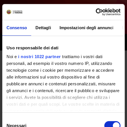
Consenso
Dettagli
Impostazioni degli annunci
In
Toggle
naviga
Uso responsabile dei dati
Noi e
i nostri 1022 partner
trattiamo i vostri dati
personali, ad esempio il vostro numero IP, utilizzando
Tutti i prossimi seminari - Scienze
tecnologie come i cookie per memorizzare e accedere
propedeutiche alla professione
alle informazioni sul vostro dispositivo al fine di
pubblicare annunci e contenuti personalizzati, misurare
medica - (2025/2026)
gli annunci e i contenuti, ricercare il pubblico e sviluppare
i servizi. Avete la possibilità di scegliere chi utilizza i
vostri dati e per quali scopi. Le vostre scelte in materia di
Home
Didattica
Seminari
privacy sono applicabili solo su questa proprietà digitale
in cui avete effettuato le vostre scelte. È possibile
Selezione
modificare o revocare il proprio consenso in qualsiasi
Necessari
del