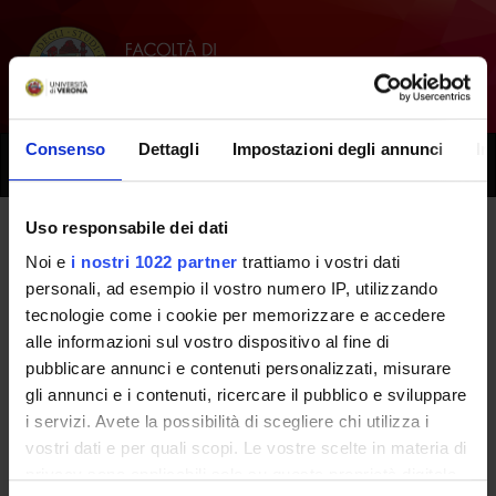
Consenso
Dettagli
Impostazioni degli annunci
In
Toggle
naviga
Uso responsabile dei dati
Tutti i prossimi seminari - Diritto,
Noi e
i nostri 1022 partner
trattiamo i vostri dati
personali, ad esempio il vostro numero IP, utilizzando
economia sanitaria e
tecnologie come i cookie per memorizzare e accedere
responsabilita' professionale -
alle informazioni sul vostro dispositivo al fine di
pubblicare annunci e contenuti personalizzati, misurare
ECONOMIA SANITARIA -
gli annunci e i contenuti, ricercare il pubblico e sviluppare
(2024/2025)
i servizi. Avete la possibilità di scegliere chi utilizza i
vostri dati e per quali scopi. Le vostre scelte in materia di
privacy sono applicabili solo su questa proprietà digitale