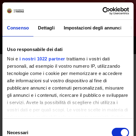
Consenso
Dettagli
Impostazioni degli annunci
In
Toggle
Uso responsabile dei dati
naviga
Noi e
i nostri 1022 partner
trattiamo i vostri dati
personali, ad esempio il vostro numero IP, utilizzando
Tutti i prossimi seminari -
tecnologie come i cookie per memorizzare e accedere
alle informazioni sul vostro dispositivo al fine di
Laboratori professionali
pubblicare annunci e contenuti personalizzati, misurare
(secondo anno) - (2024/2025)
gli annunci e i contenuti, ricercare il pubblico e sviluppare
i servizi. Avete la possibilità di scegliere chi utilizza i
vostri dati e per quali scopi. Le vostre scelte in materia di
Home
Didattica
Seminari
privacy sono applicabili solo su questa proprietà digitale
in cui avete effettuato le vostre scelte. È possibile
Selezione
modificare o revocare il proprio consenso in qualsiasi
Necessari
del