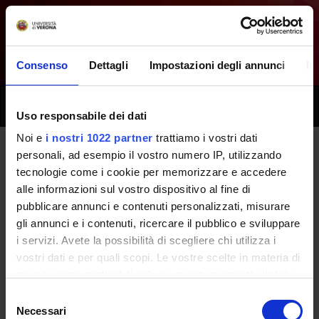
Consenso
Dettagli
Impostazioni degli annunci
In
Toggle
Uso responsabile dei dati
naviga
Noi e
i nostri 1022 partner
trattiamo i vostri dati
personali, ad esempio il vostro numero IP, utilizzando
Tutti i prossimi seminari -
tecnologie come i cookie per memorizzare e accedere
alle informazioni sul vostro dispositivo al fine di
Fisioterapia in eta' evolutiva -
pubblicare annunci e contenuti personalizzati, misurare
(2024/2025)
gli annunci e i contenuti, ricercare il pubblico e sviluppare
i servizi. Avete la possibilità di scegliere chi utilizza i
vostri dati e per quali scopi. Le vostre scelte in materia di
Home
Didattica
Seminari
privacy sono applicabili solo su questa proprietà digitale
in cui avete effettuato le vostre scelte. È possibile
Selezione
modificare o revocare il proprio consenso in qualsiasi
Necessari
del