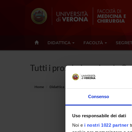
DIDATTICA
FACOLTÀ
SEGRET
Tutti i prossimi seminari - O
Home
Didattica
Seminari
Consenso
Non è s
Uso responsabile dei dati
Tot 0 S
Noi e
i nostri 1022 partner
t