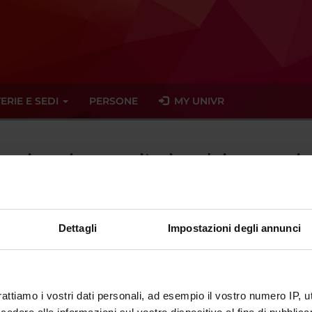
ERIE E SEDI
PERSONE
MY UNIVR
rganizzazione sanitaria e dei processi 
Dettagli
Impostazioni degli annunci
tato trovato alcun seminario relativo all'insegnamento Organizzazio
eminari
rattiamo i vostri dati personali, ad esempio il vostro numero IP, 