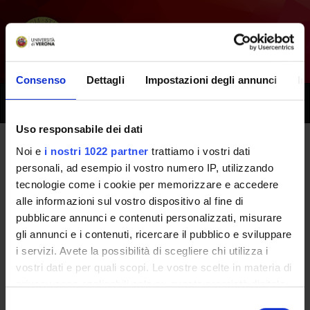
Consenso
Dettagli
Impostazioni degli annunci
In
Toggle
naviga
Uso responsabile dei dati
Noi e
i nostri 1022 partner
trattiamo i vostri dati
Tutti i prossimi seminari - Principi
personali, ad esempio il vostro numero IP, utilizzando
tecnologie come i cookie per memorizzare e accedere
etici, legali e deontologici
alle informazioni sul vostro dispositivo al fine di
dell'esercizio della professione -
pubblicare annunci e contenuti personalizzati, misurare
gli annunci e i contenuti, ricercare il pubblico e sviluppare
(2023/2024)
i servizi. Avete la possibilità di scegliere chi utilizza i
vostri dati e per quali scopi. Le vostre scelte in materia di
privacy sono applicabili solo su questa proprietà digitale
Home
Didattica
Seminari
in cui avete effettuato le vostre scelte. È possibile
Selezione