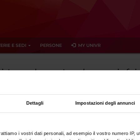
ERIE E SEDI
PERSONE
MY UNIVR
ssistenza al neonato e al puerperio f
 E AL NEONATO - (2023/2024)
Dettagli
Impostazioni degli annunci
tato trovato alcun seminario relativo all'insegnamento Assistenza a
rattiamo i vostri dati personali, ad esempio il vostro numero IP, 
eminari