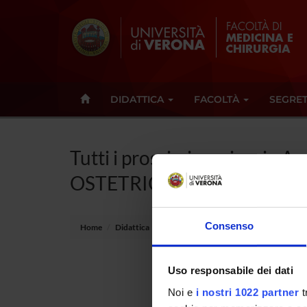
DIDATTICA
FACOLTÀ
SEGRET
Tutti i prossimi seminari - A
OSTETRICA ALLA PUERPERA
Consenso
Home
Didattica
Seminari
Uso responsabile dei dati
Non è s
Noi e
i nostri 1022 partner
t
Tot 0 S