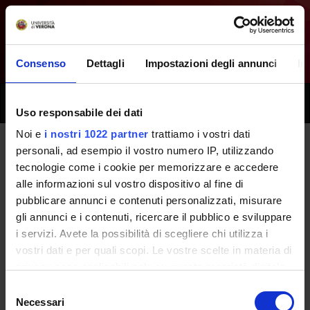
Consenso
Dettagli
Impostazioni degli annunci
In
Toggle
Uso responsabile dei dati
naviga
Noi e
i nostri 1022 partner
trattiamo i vostri dati
personali, ad esempio il vostro numero IP, utilizzando
Tutti i prossimi seminari -
tecnologie come i cookie per memorizzare e accedere
alle informazioni sul vostro dispositivo al fine di
Promozione della salute e della
pubblicare annunci e contenuti personalizzati, misurare
sicurezza - (2023/2024)
gli annunci e i contenuti, ricercare il pubblico e sviluppare
i servizi. Avete la possibilità di scegliere chi utilizza i
vostri dati e per quali scopi. Le vostre scelte in materia di
Home
Didattica
Seminari
privacy sono applicabili solo su questa proprietà digitale
in cui avete effettuato le vostre scelte. È possibile
Selezione
modificare o revocare il proprio consenso in qualsiasi
Necessari
del