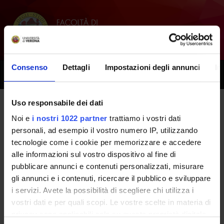
Consenso
Dettagli
Impostazioni degli annunci
In
Toggle
naviga
Uso responsabile dei dati
Tutti i prossimi seminari -
Noi e
i nostri 1022 partner
trattiamo i vostri dati
personali, ad esempio il vostro numero IP, utilizzando
Valutazione della qualita' e dei
tecnologie come i cookie per memorizzare e accedere
risultati della pratica clinica -
alle informazioni sul vostro dispositivo al fine di
pubblicare annunci e contenuti personalizzati, misurare
PROGRESSI IN GINECOLOGIA E
gli annunci e i contenuti, ricercare il pubblico e sviluppare
OSTETRICIA - (2023/2024)
i servizi. Avete la possibilità di scegliere chi utilizza i
vostri dati e per quali scopi. Le vostre scelte in materia di
privacy sono applicabili solo su questa proprietà digitale