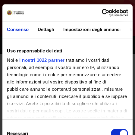
Consenso
Dettagli
Impostazioni degli annunci
In
Toggle
naviga
Uso responsabile dei dati
Noi e
i nostri 1022 partner
trattiamo i vostri dati
personali, ad esempio il vostro numero IP, utilizzando
Tutti i prossimi seminari -
tecnologie come i cookie per memorizzare e accedere
Tirocinio professionalizzante
alle informazioni sul vostro dispositivo al fine di
pubblicare annunci e contenuti personalizzati, misurare
(primo anno) - (2021/2022)
gli annunci e i contenuti, ricercare il pubblico e sviluppare
i servizi. Avete la possibilità di scegliere chi utilizza i
vostri dati e per quali scopi. Le vostre scelte in materia di
Home
Didattica
Seminari
privacy sono applicabili solo su questa proprietà digitale
in cui avete effettuato le vostre scelte. È possibile
Selezione
modificare o revocare il proprio consenso in qualsiasi
Necessari
del