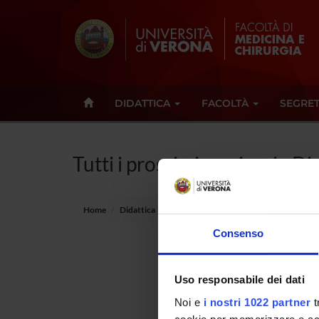
DIDATTICA
FACOLTÀ
SEGRET
Tutti i prossimi seminari - Di
Home
Didattica
Seminari
Consenso
Non è st
Uso responsabile dei dati
Tot 0 S
Noi e
i nostri 1022 partner
t