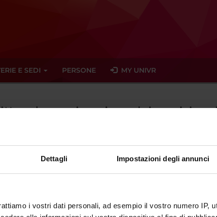
ERIE E SEDI
PERSONE
MY UNIVR
ritto ed organizzazione dei servizi sa
Dettagli
Impostazioni degli annunci
ato trovato alcun seminario relativo all'insegnamento Diritto ed or
eminari
rattiamo i vostri dati personali, ad esempio il vostro numero IP, 