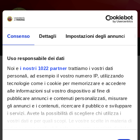
Consenso
Dettagli
Impostazioni degli annunci
In
Toggle
naviga
Uso responsabile dei dati
Noi e
i nostri 1022 partner
trattiamo i vostri dati
Tutti i prossimi seminari -
personali, ad esempio il vostro numero IP, utilizzando
tecnologie come i cookie per memorizzare e accedere
Farmacologia, anestesia ed
alle informazioni sul vostro dispositivo al fine di
emergenza in odontoiatria -
pubblicare annunci e contenuti personalizzati, misurare
gli annunci e i contenuti, ricercare il pubblico e sviluppare
(2020/2021)
i servizi. Avete la possibilità di scegliere chi utilizza i
vostri dati e per quali scopi. Le vostre scelte in materia di
privacy sono applicabili solo su questa proprietà digitale
Home
Didattica
Seminari
in cui avete effettuato le vostre scelte. È possibile
Selezione