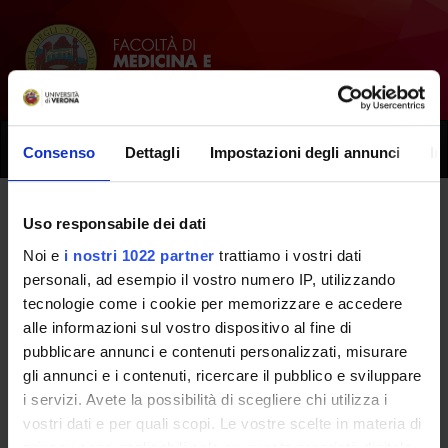
Toggle
Consenso
Dettagli
Impostazioni degli annunci
In
naviga
Uso responsabile dei dati
Tutti i prossimi seminari -
Noi e
i nostri 1022 partner
trattiamo i vostri dati
Metodologie avanzate in
personali, ad esempio il vostro numero IP, utilizzando
tecnologie come i cookie per memorizzare e accedere
fisioterapia e introduzione alla
alle informazioni sul vostro dispositivo al fine di
ricerca - PROCEDURE DI
pubblicare annunci e contenuti personalizzati, misurare
gli annunci e i contenuti, ricercare il pubblico e sviluppare
VALUTAZIONE IN
i servizi. Avete la possibilità di scegliere chi utilizza i
FISIOTERAPIA - (2019/2020)
vostri dati e per quali scopi. Le vostre scelte in materia di
privacy sono applicabili solo su questa proprietà digitale