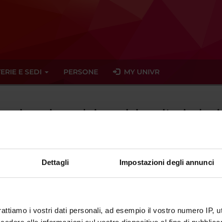
ERIE E SEDI
PERSONE
MY UNIVR
rganizzazione dei servizi sanitari e le
Dettagli
Impostazioni degli annunci
tato trovato alcun seminario relativo all'insegnamento Organizzazio
eminari
rattiamo i vostri dati personali, ad esempio il vostro numero IP, 