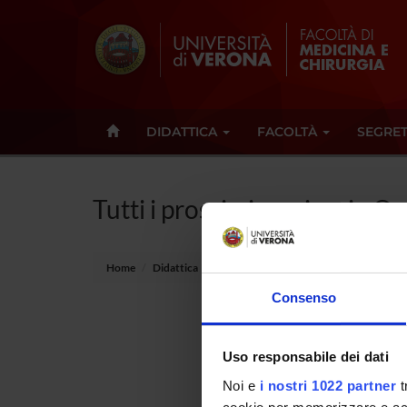
DIDATTICA
FACOLTÀ
SEGRET
Tutti i prossimi seminari - O
Home
Didattica
Seminari
Consenso
Non è s
Uso responsabile dei dati
Tot 0 S
Noi e
i nostri 1022 partner
t