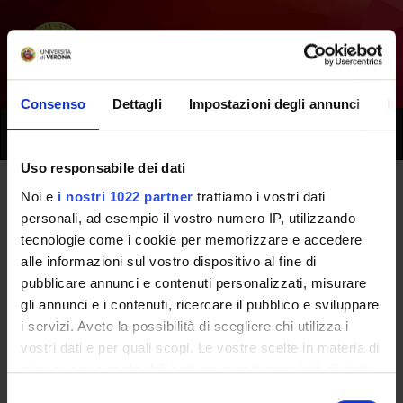
Consenso
Dettagli
Impostazioni degli annunci
In
Toggle
naviga
Uso responsabile dei dati
Noi e
i nostri 1022 partner
trattiamo i vostri dati
Tutti i prossimi seminari -
personali, ad esempio il vostro numero IP, utilizzando
tecnologie come i cookie per memorizzare e accedere
Fondamenti morfologici e
alle informazioni sul vostro dispositivo al fine di
funzionali della vita [
Matricole
pubblicare annunci e contenuti personalizzati, misurare
gli annunci e i contenuti, ricercare il pubblico e sviluppare
dispari
] - (2019/2020)
i servizi. Avete la possibilità di scegliere chi utilizza i
vostri dati e per quali scopi. Le vostre scelte in materia di
privacy sono applicabili solo su questa proprietà digitale
Home
Didattica
Seminari
in cui avete effettuato le vostre scelte. È possibile
Selezione