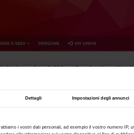
ERIE E SEDI
PERSONE
MY UNIVR
tivita' seminariali (professioni sanitar
Dettagli
Impostazioni degli annunci
ato trovato alcun seminario relativo all'insegnamento Attivita' sem
eminari
rattiamo i vostri dati personali, ad esempio il vostro numero IP, 