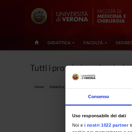
DIDATTICA
FACOLTÀ
SEGRET
Tutti i prossimi seminari - At
Home
Didattica
Seminari
Consenso
Non è st
Uso responsabile dei dati
Tot 0 S
Noi e
i nostri 1022 partner
t