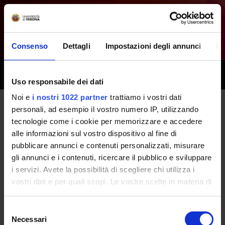
Consenso
Dettagli
Impostazioni degli annunci
In
Toggle
Uso responsabile dei dati
naviga
Noi e
i nostri 1022 partner
trattiamo i vostri dati
personali, ad esempio il vostro numero IP, utilizzando
Tutti i prossimi seminari -
tecnologie come i cookie per memorizzare e accedere
alle informazioni sul vostro dispositivo al fine di
Prevenzione e promozione della
pubblicare annunci e contenuti personalizzati, misurare
salute - (2018/2019)
gli annunci e i contenuti, ricercare il pubblico e sviluppare
i servizi. Avete la possibilità di scegliere chi utilizza i
vostri dati e per quali scopi. Le vostre scelte in materia di
Home
Didattica
Seminari
privacy sono applicabili solo su questa proprietà digitale
in cui avete effettuato le vostre scelte. È possibile
Selezione
modificare o revocare il proprio consenso in qualsiasi
Necessari
del