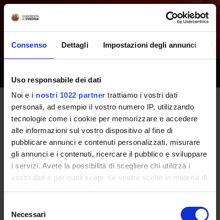
Consenso
Dettagli
Impostazioni degli annunci
In
Toggle
Uso responsabile dei dati
naviga
Noi e
i nostri 1022 partner
trattiamo i vostri dati
personali, ad esempio il vostro numero IP, utilizzando
Tutti i prossimi seminari -
tecnologie come i cookie per memorizzare e accedere
alle informazioni sul vostro dispositivo al fine di
Laboratori professionali
pubblicare annunci e contenuti personalizzati, misurare
(secondo anno) - (2015/2016)
gli annunci e i contenuti, ricercare il pubblico e sviluppare
i servizi. Avete la possibilità di scegliere chi utilizza i
vostri dati e per quali scopi. Le vostre scelte in materia di
Home
Didattica
Seminari
privacy sono applicabili solo su questa proprietà digitale
in cui avete effettuato le vostre scelte. È possibile
Selezione
modificare o revocare il proprio consenso in qualsiasi
Necessari
del