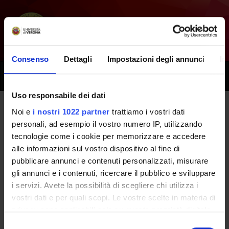
Consenso
Dettagli
Impostazioni degli annunci
In
Toggle
naviga
Uso responsabile dei dati
Noi e
i nostri 1022 partner
trattiamo i vostri dati
Tutti i prossimi seminari - Attivita'
personali, ad esempio il vostro numero IP, utilizzando
tecnologie come i cookie per memorizzare e accedere
a scelta dello studente
alle informazioni sul vostro dispositivo al fine di
(professioni sanitarie) -
pubblicare annunci e contenuti personalizzati, misurare
gli annunci e i contenuti, ricercare il pubblico e sviluppare
(2015/2016)
i servizi. Avete la possibilità di scegliere chi utilizza i
vostri dati e per quali scopi. Le vostre scelte in materia di
privacy sono applicabili solo su questa proprietà digitale
Home
Didattica
Seminari
in cui avete effettuato le vostre scelte. È possibile
Selezione