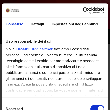
Consenso
Dettagli
Impostazioni degli annunci
In
Toggle
naviga
Uso responsabile dei dati
Noi e
i nostri 1022 partner
trattiamo i vostri dati
personali, ad esempio il vostro numero IP, utilizzando
Tutti i prossimi seminari -
tecnologie come i cookie per memorizzare e accedere
Tirocinio professionalizzante
alle informazioni sul vostro dispositivo al fine di
pubblicare annunci e contenuti personalizzati, misurare
(terzo anno) - (2015/2016)
gli annunci e i contenuti, ricercare il pubblico e sviluppare
i servizi. Avete la possibilità di scegliere chi utilizza i
vostri dati e per quali scopi. Le vostre scelte in materia di
Home
Didattica
Seminari
privacy sono applicabili solo su questa proprietà digitale
in cui avete effettuato le vostre scelte. È possibile
Selezione
modificare o revocare il proprio consenso in qualsiasi
Necessari
del