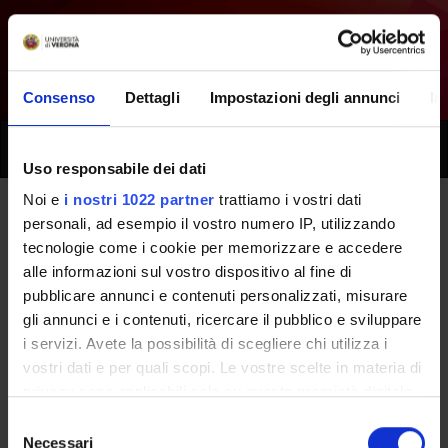
Consenso
Dettagli
Impostazioni degli annunci
In
Toggle
naviga
Uso responsabile dei dati
Noi e
i nostri 1022 partner
trattiamo i vostri dati
personali, ad esempio il vostro numero IP, utilizzando
Tutti i prossimi seminari -
tecnologie come i cookie per memorizzare e accedere
Assistenza chirurgica ostetrico-
alle informazioni sul vostro dispositivo al fine di
pubblicare annunci e contenuti personalizzati, misurare
ginecologica - (2014/2015)
gli annunci e i contenuti, ricercare il pubblico e sviluppare
i servizi. Avete la possibilità di scegliere chi utilizza i
vostri dati e per quali scopi. Le vostre scelte in materia di
Home
Didattica
Seminari
privacy sono applicabili solo su questa proprietà digitale
in cui avete effettuato le vostre scelte. È possibile
Selezione
modificare o revocare il proprio consenso in qualsiasi
Necessari
del