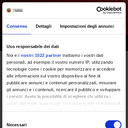
Consenso
Dettagli
Impostazioni degli annunci
In
Toggle
Uso responsabile dei dati
naviga
Noi e
i nostri 1022 partner
trattiamo i vostri dati
personali, ad esempio il vostro numero IP, utilizzando
Tutti i prossimi seminari -
tecnologie come i cookie per memorizzare e accedere
alle informazioni sul vostro dispositivo al fine di
Laboratori professionali (terzo
pubblicare annunci e contenuti personalizzati, misurare
anno) [
Gruppo 3
] - (2014/2015)
gli annunci e i contenuti, ricercare il pubblico e sviluppare
i servizi. Avete la possibilità di scegliere chi utilizza i
vostri dati e per quali scopi. Le vostre scelte in materia di
Home
Didattica
Seminari
privacy sono applicabili solo su questa proprietà digitale
in cui avete effettuato le vostre scelte. È possibile
Selezione
modificare o revocare il proprio consenso in qualsiasi
Necessari
del