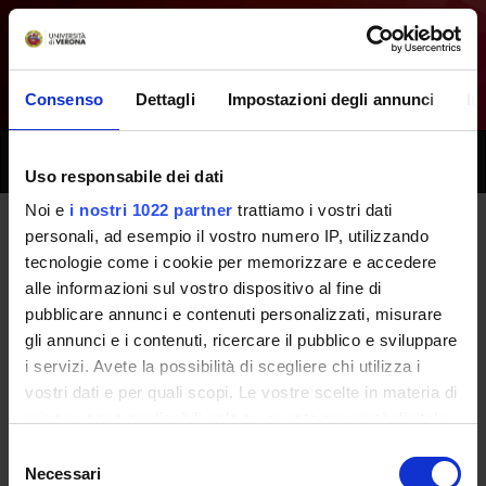
Consenso
Dettagli
Impostazioni degli annunci
In
Toggle
Uso responsabile dei dati
naviga
Noi e
i nostri 1022 partner
trattiamo i vostri dati
personali, ad esempio il vostro numero IP, utilizzando
Tutti i prossimi seminari -
tecnologie come i cookie per memorizzare e accedere
alle informazioni sul vostro dispositivo al fine di
Laboratori professionali
pubblicare annunci e contenuti personalizzati, misurare
(secondo anno) - (2013/2014)
gli annunci e i contenuti, ricercare il pubblico e sviluppare
i servizi. Avete la possibilità di scegliere chi utilizza i
vostri dati e per quali scopi. Le vostre scelte in materia di
Home
Didattica
Seminari
privacy sono applicabili solo su questa proprietà digitale
in cui avete effettuato le vostre scelte. È possibile
Selezione
modificare o revocare il proprio consenso in qualsiasi
Necessari
del