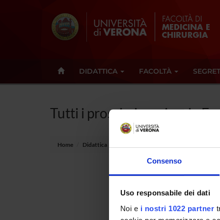
DIDATTICA
FACOLTÀ
SEGRET
Tutti i prossimi seminari - 
Home
Didattica
Seminari
Consenso
Non è s
Uso responsabile dei dati
Tot 0 S
Noi e
i nostri 1022 partner
t