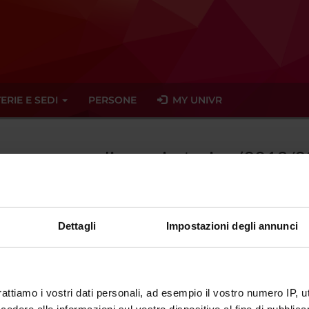
ERIE E SEDI
PERSONE
MY UNIVR
Emergenze cardiorespiratorie - (2013/
Dettagli
Impostazioni degli annunci
tato trovato alcun seminario relativo all'insegnamento Emergenze 
eminari
rattiamo i vostri dati personali, ad esempio il vostro numero IP, 