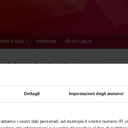
ERIE E SEDI
PERSONE
MY UNIVR
irocinio professionalizzante (primo an
Dettagli
Impostazioni degli annunci
tato trovato alcun seminario relativo all'insegnamento Tirocinio p
eminari
rattiamo i vostri dati personali, ad esempio il vostro numero IP, 