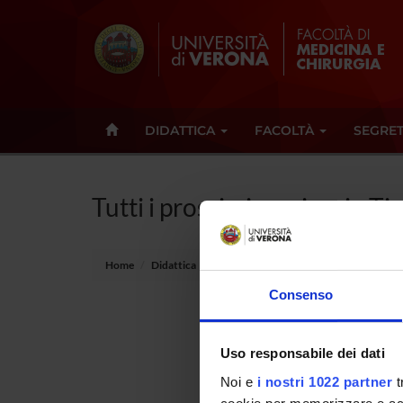
DIDATTICA
FACOLTÀ
SEGRET
Tutti i prossimi seminari - T
Home
Didattica
Seminari
Consenso
Non è s
Uso responsabile dei dati
Tot 0 S
Noi e
i nostri 1022 partner
t