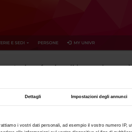
ERIE E SEDI
PERSONE
MY UNIVR
aboratori professionali (secondo anno) 
Dettagli
Impostazioni degli annunci
tato trovato alcun seminario relativo all'insegnamento Laboratori
eminari
rattiamo i vostri dati personali, ad esempio il vostro numero IP, 