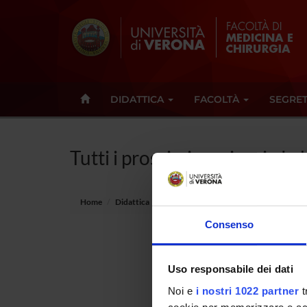
DIDATTICA
FACOLTÀ
SEGRET
Tutti i prossimi seminari - L
Home
Didattica
Seminari
Consenso
Non è s
Uso responsabile dei dati
Tot 0 S
Noi e
i nostri 1022 partner
t