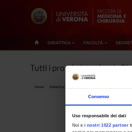
DIDATTICA
FACOLTÀ
SEGRET
Tutti i prossimi seminari - 
Home
Didattica
Seminari
Consenso
Non è s
Uso responsabile dei dati
Tot 0 S
Noi e
i nostri 1022 partner
t