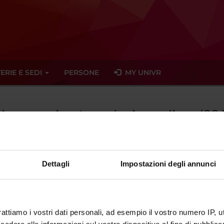
ERIE E SEDI
PERSONE
MY UNIVR
Bioingegneria e tecnologia medica - (2
Dettagli
Impostazioni degli annunci
tato trovato alcun seminario relativo all'insegnamento Bioingegne
eminari
rattiamo i vostri dati personali, ad esempio il vostro numero IP, 