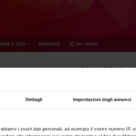
ERIE E SEDI
PERSONE
MY UNIVR
Management sanitario - (2011/2012)
Dettagli
Impostazioni degli annunci
tato trovato alcun seminario relativo all'insegnamento Managemen
eminari
rattiamo i vostri dati personali, ad esempio il vostro numero IP, 