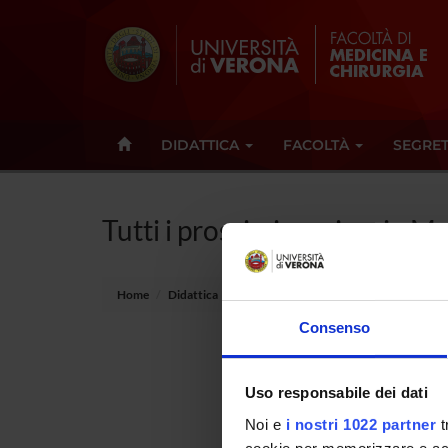
DIDATTICA
FACOLTÀ
SEGRET
Tutti i prossimi seminari - 
Home
Didattica
Seminari
Consenso
Non è s
Uso responsabile dei dati
Tot 0 S
Noi e
i nostri 1022 partner
t